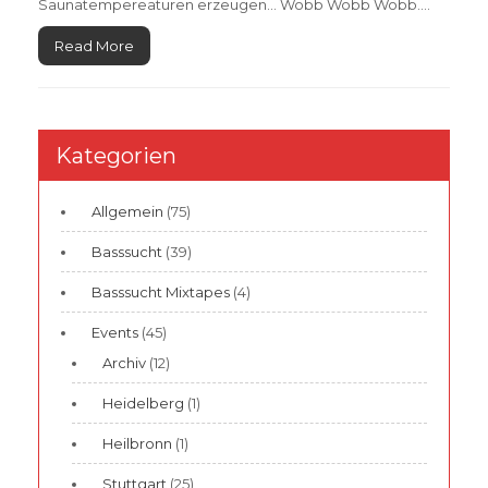
Saunatempereaturen erzeugen… Wobb Wobb Wobb….
Read More
Kategorien
Allgemein
(75)
Basssucht
(39)
Basssucht Mixtapes
(4)
Events
(45)
Archiv
(12)
Heidelberg
(1)
Heilbronn
(1)
Stuttgart
(25)