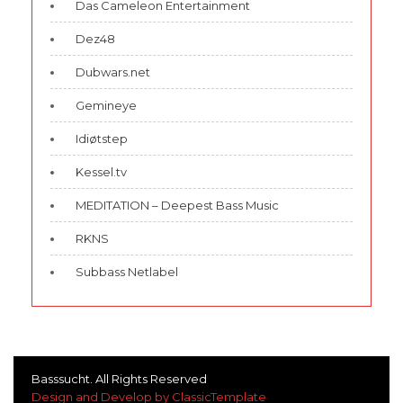
Das Cameleon Entertainment
Dez48
Dubwars.net
Gemineye
Idiøtstep
Kessel.tv
MEDITATION – Deepest Bass Music
RKNS
Subbass Netlabel
Basssucht. All Rights Reserved
Design and Develop by ClassicTemplate