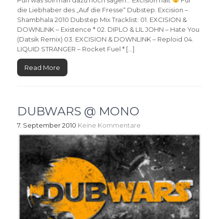
Puh was soll man dazu noch sagen… Excision halt
Für
die Liebhaber des „Auf die Fresse“ Dubstep. Excision –
Shambhala 2010 Dubstep Mix Tracklist: 01. EXCISION &
DOWNLINK – Existence * 02. DIPLO & LIL JOHN – Hate You
(Datsik Remix) 03. EXCISION & DOWNLINK – Reploid 04.
LIQUID STRANGER – Rocket Fuel * […]
Read More
DUBWARS @ MONO
7. September 2010
Keine Kommentare