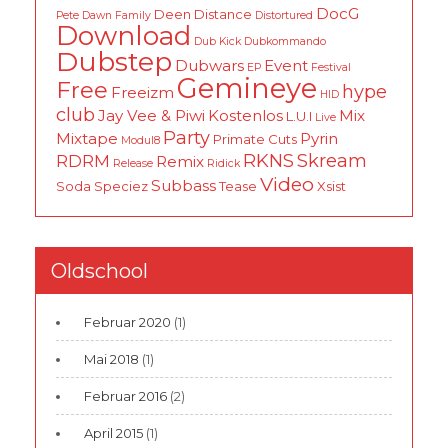
DocG
Deen
Distance
Pete
Dawn Family
Distortured
Download
Dub Kick
Dubkommando
Dubstep
Dubwars
Event
EP
Festival
Gemineye
Free
hype
Freeizm
HID
club
Jay Vee & Piwi
Kostenlos
Mix
L.U.I
Live
Party
Mixtape
Pyrin
Primate Cuts
Modul8
RKNS
Skream
RDRM
Remix
Release
Ridick
Video
Subbass
Soda
Speciez
Tease
Xsist
Oldschool
Februar 2020
(1)
Mai 2018
(1)
Februar 2016
(2)
April 2015
(1)