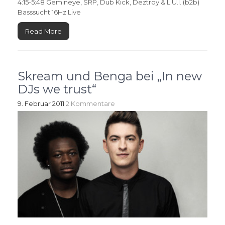
4:15-5:48 Gemineye, SRP, Dub Kick, Deztroy & L.U.I. (b2b)
Basssucht 16Hz Live
Read More
Skream und Benga bei „In new
DJs we trust“
9. Februar 2011
2 Kommentare