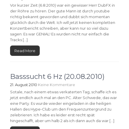
Vor kurzer Zeit (6.8.2010) war ein gewisser Herr DubFX in
der Röhre zu hören. Der gute Mann ist durch youtube
richtig bekannt geworden und dubbt sich momentan
glücklich durch die Welt. Ich will jetzt keinen kompletten
Konzertbericht schreiben, aber kann nur so viel dazu
sagen: Es war GENIAL! Es wurden nicht nur einfach die
Tracks […]
Read More
Basssucht 6 Hz (20.08.2010)
21. August 2010
Keine Kommentare
Sotale, nach einem etwas verkaterten Tag, schaffe ich es
jetzt endlich auch mal an den PC. Alter Schwede, das war
eine Party. Es wurde wieder eingeladen in die heiligen
Hallen des Hype-Club um den Frequenzuntergrund zu
zelebrieren. Ich habe es leider erst recht spät
hingeschafft, aber um halb 2 als ich dann auch da war […]