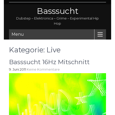
Basssucht
Dubstep – Elektronica – Grime – Experimental Hip
Hop
Menu
Kategorie:
Live
Basssucht 16Hz Mitschnitt
9. Juni 2011
Keine Kommentare