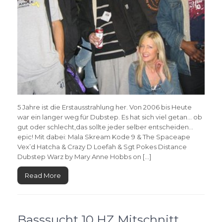
5 Jahre ist die Erstausstrahlung her. Von 2006 bis Heute
war ein langer weg für Dubstep. Es hat sich viel getan… ob
gut oder schlecht,das sollte jeder selber entscheiden…
epic! Mit dabei: Mala Skream Kode 9 & The Spaceape
Vex’d Hatcha & Crazy D Loefah & Sgt Pokes Distance
Dubstep Warz by Mary Anne Hobbs on […]
Read More
Basssucht 10 HZ Mitschnitt