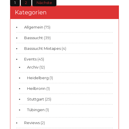
Seitennummerierung
1
2
Nächste
der
Kategorien
Beiträge
Allgemein
(75)
Basssucht
(39)
Basssucht Mixtapes
(4)
Events
(45)
Archiv
(12)
Heidelberg
(1)
Heilbronn
(1)
Stuttgart
(25)
Tübingen
(1)
Reviews
(2)