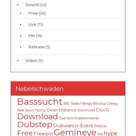
Sound
(46)
Free
(26)
Live
(13)
Mix
(16)
Release
(5)
Video
(9)
Nebelschwaden
Basssucht
BBC Radio1
Benga
Bilicious
Cheesy
DocG
Deen
Distance
Pete
Dawn Family
Distortured
Download
Dub Kick
Dubkommando
Dubstep
Dubwars
Event
EP
Festival
Gemineye
Free
hype
Freeizm
HID