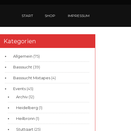
START
SHOP
IMPRESSUM
Kategorien
Allgemein
(75)
Basssucht
(39)
Basssucht Mixtapes
(4)
Events
(45)
Archiv
(12)
Heidelberg
(1)
Heilbronn
(1)
Stuttgart
(25)