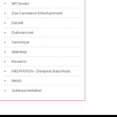
187 Studio
Das Cameleon Entertainment
Dez48
Dubwars.net
Gemineye
Idiøtstep
Kessel.tv
MEDITATION – Deepest Bass Music
RKNS
Subbass Netlabel