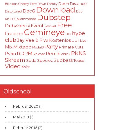
Deen
Distance
Bilicious
Cheesy Pete
Dawn Family
Download
DocG
Distortured
Dub
Dubstep
Kick
Dubkommando
Free
Dubwars
Event
EP
Festival
Gemineye
hype
Freeizm
HID
club
Jay Vee & Piwi
Kostenlos
L.U.I
Live
Party
Mix
Mixtape
Primate Cuts
Modul8
RKNS
RDRM
Pyrin
Remix
Release
Ridick
Skream
Subbass
Soda
Speciez
Tease
Video
Xsist
Oldschool
Februar 2020
(1)
Mai 2018
(1)
Februar 2016
(2)