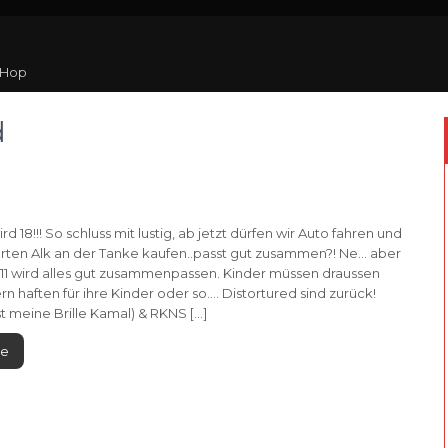
 Hop
d
rd 18!!! So schluss mit lustig, ab jetzt dürfen wir Auto fahren und
harten Alk an der Tanke kaufen..passt gut zusammen?! Ne… aber
11 wird alles gut zusammenpassen. Kinder müssen draussen
ern haften für ihre Kinder oder so…. Distortured sind zurück!
t meine Brille Kamal) & RKNS […]
re