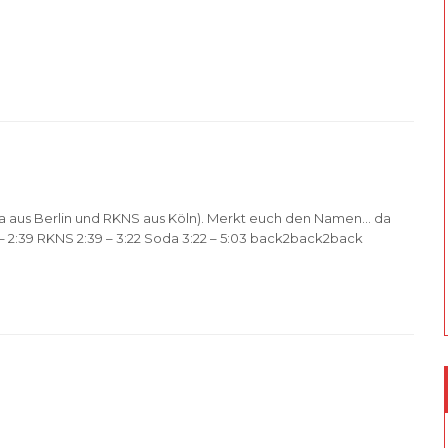
da aus Berlin und RKNS aus Köln). Merkt euch den Namen… da
– 2:39 RKNS 2:39 – 3:22 Soda 3:22 – 5:03 back2back2back