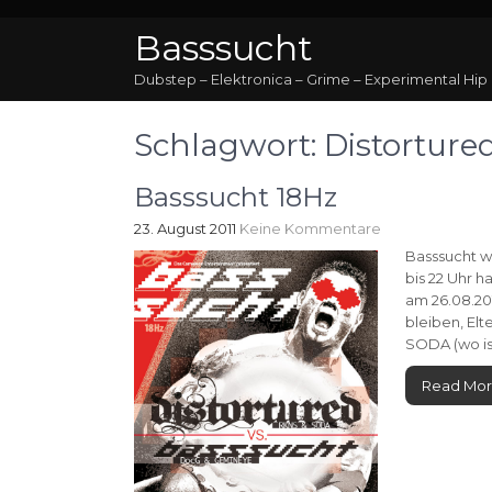
Basssucht
Dubstep – Elektronica – Grime – Experimental Hip
Schlagwort:
Distorture
Basssucht 18Hz
23. August 2011
Keine Kommentare
Basssucht wi
bis 22 Uhr 
am 26.08.20
bleiben, Elt
SODA (wo is
Read Mo