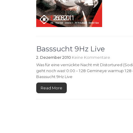
Basssucht 9Hz Live
2. Dezember 2010
Keine Kommentare
Was für eine verrückte Nacht mit Distortured (So
geht noch was! 0:00 – 1:28 Gemineye warmup 1:28 
Basssucht 9Hz Live
Read More