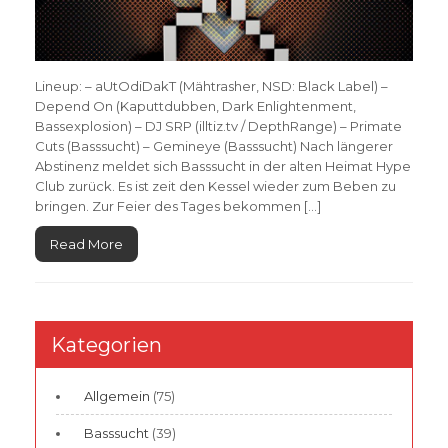
Lineup: – aUtOdiDakT (Mähtrasher, NSD: Black Label) –
Depend On (Kaputtdubben, Dark Enlightenment,
Bassexplosion) – DJ SRP (illtiz.tv / DepthRange) – Primate
Cuts (Basssucht) – Gemineye (Basssucht) Nach längerer
Abstinenz meldet sich Basssucht in der alten Heimat Hype
Club zurück. Es ist zeit den Kessel wieder zum Beben zu
bringen. Zur Feier des Tages bekommen […]
Read More
Kategorien
Allgemein
(75)
Basssucht
(39)