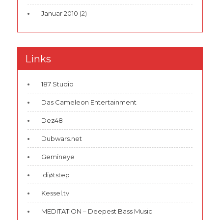
Januar 2010
(2)
Links
187 Studio
Das Cameleon Entertainment
Dez48
Dubwars.net
Gemineye
Idiøtstep
Kessel.tv
MEDITATION – Deepest Bass Music