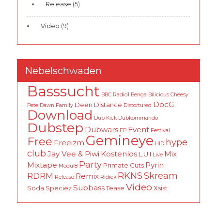
Release
(5)
Video
(9)
Nebelschwaden
Basssucht
BBC Radio1
Benga
Bilicious
Cheesy
DocG
Deen
Distance
Pete
Dawn Family
Distortured
Download
Dub Kick
Dubkommando
Dubstep
Dubwars
Event
EP
Festival
Gemineye
Free
hype
Freeizm
HID
club
Jay Vee & Piwi
Kostenlos
Mix
L.U.I
Live
Party
Mixtape
Pyrin
Primate Cuts
Modul8
RKNS
Skream
RDRM
Remix
Release
Ridick
Video
Subbass
Soda
Speciez
Tease
Xsist