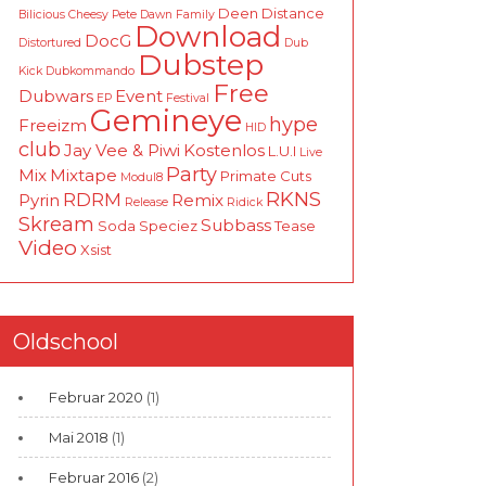
Deen
Distance
Bilicious
Cheesy Pete
Dawn Family
Download
DocG
Distortured
Dub
Dubstep
Kick
Dubkommando
Free
Dubwars
Event
EP
Festival
Gemineye
hype
Freeizm
HID
club
Jay Vee & Piwi
Kostenlos
L.U.I
Live
Party
Mix
Mixtape
Primate Cuts
Modul8
RKNS
RDRM
Pyrin
Remix
Release
Ridick
Skream
Subbass
Soda
Speciez
Tease
Video
Xsist
Oldschool
Februar 2020
(1)
Mai 2018
(1)
Februar 2016
(2)