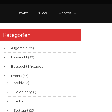
START
SHOP
IMPRESSUM
Kategorien
Allgemein
(75)
Basssucht
(39)
Basssucht Mixtapes
(4)
Events
(45)
Archiv
(12)
Heidelberg
(1)
Heilbronn
(1)
Stuttgart
(25)