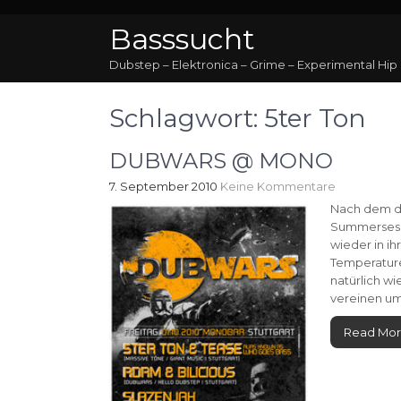
Basssucht
Dubstep – Elektronica – Grime – Experimental Hip
Schlagwort:
5ter Ton
DUBWARS @ MONO
7. September 2010
Keine Kommentare
Nach dem d
Summersessi
wieder in ih
Temperature
natürlich w
vereinen um
Read Mo