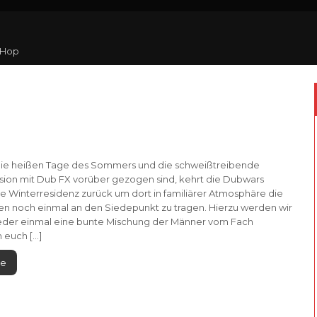
 Hop
ie heißen Tage des Sommers und die schweißtreibende
on mit Dub FX vorüber gezogen sind, kehrt die Dubwars
re Winterresidenz zurück um dort in familiärer Atmosphäre die
n noch einmal an den Siedepunkt zu tragen. Hierzu werden wir
ieder einmal eine bunte Mischung der Männer vom Fach
 euch […]
re