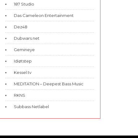
187 Studio
Das Cameleon Entertainment
Dez48
Dubwars.net
Gemineye
Idiøtstep
Kessel.tv
MEDITATION – Deepest Bass Music
RKNS
Subbass Netlabel