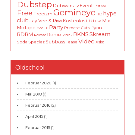
Dubstep
Dubwars
Event
EP
Festival
Gemineye
Free
hype
Freeizm
HID
club
Jay Vee & Piwi
Kostenlos
Mix
L.U.I
Live
Party
Mixtape
Pyrin
Primate Cuts
Modul8
RKNS
Skream
RDRM
Remix
Release
Ridick
Video
Subbass
Soda
Speciez
Tease
Xsist
Oldschool
Februar 2020
(1)
Mai 2018
(1)
Februar 2016
(2)
April 2015
(1)
Februar 2015
(1)