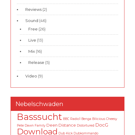
Reviews
(2)
Sound
(46)
Free
(26)
Live
(13)
Mix
(16)
Release
(5)
Video
(9)
Nebelschwaden
Basssucht
BBC Radio1
Benga
Bilicious
Cheesy
DocG
Deen
Distance
Pete
Dawn Family
Distortured
Download
Dub Kick
Dubkommando