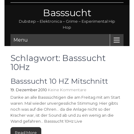
Basssucht
Dubstep – Elektronica – Grime – Experimental Hip
Hop
Menu
Schlagwort:
Basssucht
10Hz
Basssucht 10 HZ Mitschnitt
19. Dezember 2010
Keine Kommentare
Danke an alle Basssüchtigen die am Freitag mit am Start
waren. Mal wieder unvergessliche Stimmung. Hier gibts
noch was auf die Ohren… da die Anlage nicht so der
Kracher war, ist der Sound ab und zu ein wenig an die
Wand gefahren… Basssucht 10Hz Live
Read More