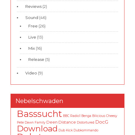
Reviews
(2)
Sound
(46)
Free
(26)
Live
(13)
Mix
(16)
Release
(5)
Video
(9)
Nebelschwaden
Basssucht
BBC Radio1
Benga
Bilicious
Cheesy
DocG
Deen
Distance
Pete
Dawn Family
Distortured
Download
Dub Kick
Dubkommando