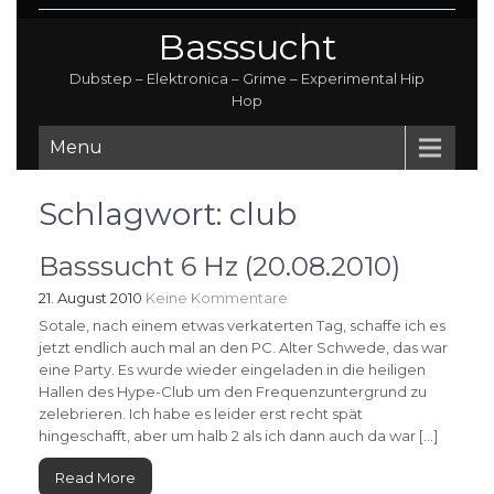
Basssucht
Dubstep – Elektronica – Grime – Experimental Hip
Hop
Menu
Schlagwort:
club
Basssucht 6 Hz (20.08.2010)
21. August 2010
Keine Kommentare
Sotale, nach einem etwas verkaterten Tag, schaffe ich es
jetzt endlich auch mal an den PC. Alter Schwede, das war
eine Party. Es wurde wieder eingeladen in die heiligen
Hallen des Hype-Club um den Frequenzuntergrund zu
zelebrieren. Ich habe es leider erst recht spät
hingeschafft, aber um halb 2 als ich dann auch da war […]
Read More