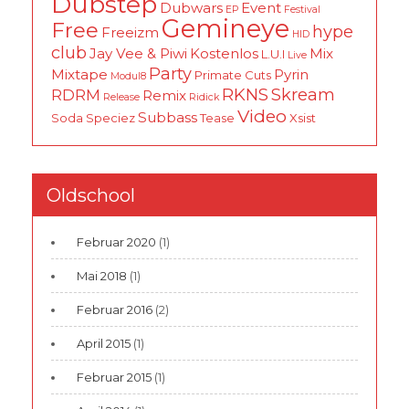
Dubstep
Dubwars
Event
EP
Festival
Gemineye
Free
hype
Freeizm
HID
club
Jay Vee & Piwi
Kostenlos
Mix
L.U.I
Live
Party
Mixtape
Pyrin
Primate Cuts
Modul8
RKNS
Skream
RDRM
Remix
Release
Ridick
Video
Subbass
Soda
Speciez
Tease
Xsist
Oldschool
Februar 2020
(1)
Mai 2018
(1)
Februar 2016
(2)
April 2015
(1)
Februar 2015
(1)