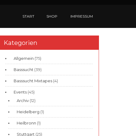
START
SHOP
IMPRESSUM
Kategorien
Allgemein
(75)
Basssucht
(39)
Basssucht Mixtapes
(4)
Events
(45)
Archiv
(12)
Heidelberg
(1)
Heilbronn
(1)
Stuttgart
(25)