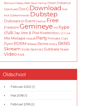
Deen
Distance
Bilicious
Cheesy Pete
Dawn Family
Download
DocG
Distortured
Dub
Dubstep
Kick
Dubkommando
Free
Dubwars
Event
EP
Festival
Gemineye
hype
Freeizm
HID
club
Jay Vee & Piwi
Kostenlos
L.U.I
Live
Party
Mix
Mixtape
Primate Cuts
Modul8
RKNS
RDRM
Pyrin
Remix
Release
Ridick
Skream
Subbass
Soda
Speciez
Tease
Video
Xsist
Oldschool
Februar 2020
(1)
Mai 2018
(1)
Februar 2016
(2)