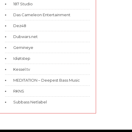
187 Studio
Das Cameleon Entertainment
Dez48
Dubwars.net
Gemineye
Idiøtstep
Kessel.tv
MEDITATION – Deepest Bass Music
RKNS
Subbass Netlabel