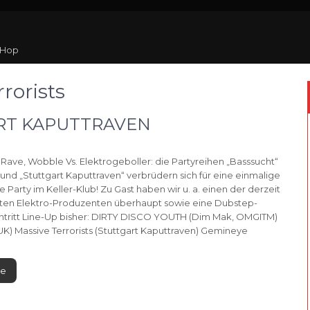
 Hop
rorists
ART KAPUTTRAVEN
 Rave, Wobble Vs. Elektrogeboller: die Partyreihen „Basssucht“
und „Stuttgart Kaputtraven“ verbrüdern sich für eine einmalige
arty im Keller-Klub! Zu Gast haben wir u. a. einen der derzeit
sten Elektro-Produzenten überhaupt sowie eine Dubstep-
ntritt Line-Up bisher: DIRTY DISCO YOUTH (Dim Mak, OMGITM)
K) Massive Terrorists (Stuttgart Kaputtraven) Gemineye
re