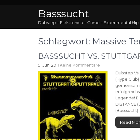
Basssucht
Dubstep – Elektronica – Grime – Experimental Hip
Schlagwort:
Massive Ter
BASSSUCHT VS. STUTTG
9. Juni 2011
Keine Kommentare
Dubstep Vs.
(Hype Club) 
gemeinsame P
erfolgreich
Legende! Ei
DISTANCE (U
(Basssucht)
Read Mo