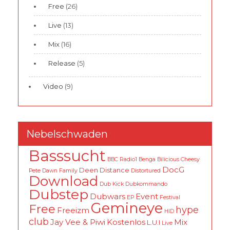
Free
(26)
Live
(13)
Mix
(16)
Release
(5)
Video
(9)
Nebelschwaden
Basssucht
BBC Radio1
Benga
Bilicious
Cheesy
DocG
Deen
Distance
Pete
Dawn Family
Distortured
Download
Dub Kick
Dubkommando
Dubstep
Dubwars
Event
EP
Festival
Gemineye
Free
hype
Freeizm
HID
club
Jay Vee & Piwi
Kostenlos
Mix
L.U.I
Live