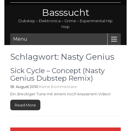
Basssucht
Dubstep – Elektronica – Grime – Experimental Hip
Hop
Menu
Schlagwort:
Nasty Genius
Sick Cycle – Concept (Nasty
Genius Dubstep Remix)
18. August 2010
Keine Kommentare
Ein dreckiger Tune mit einem noch krasserem Video!
Read More