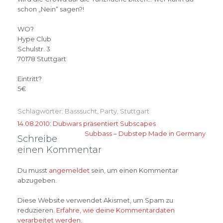
schon „Nein“ sagen?!
WO?
Hype Club
Schulstr. 3
70178 Stuttgart
Eintritt?
5€
Schlagwörter:
Basssucht
,
Party
,
Stuttgart
Beitragsnavigation
14.08.2010: Dubwars präsentiert Subscapes
Subbass – Dubstep Made in Germany
Schreibe
einen Kommentar
Du musst
angemeldet
sein, um einen Kommentar
abzugeben.
Diese Website verwendet Akismet, um Spam zu
reduzieren.
Erfahre, wie deine Kommentardaten
verarbeitet werden.