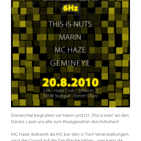
Dieses Mal begrüßen wir Marin und DJ „This is nuts“ an den
Decks. Lasst uns alle zum Bassgewitter durchdrehen!
MC Haze, bekannt als MC bei den U-Turn Veranstaltungen,
wird die Crowd auf die Tanzfläche bitten… wer kann da