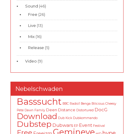
Sound
(46)
Free
(26)
Live
(13)
Mix
(16)
Release
(5)
Video
(9)
Nebelschwaden
Basssucht
BBC Radio1
Benga
Bilicious
Cheesy
DocG
Deen
Distance
Pete
Dawn Family
Distortured
Download
Dub Kick
Dubkommando
Dubstep
Dubwars
Event
EP
Festival
Gemineye
Free
hype
Freeizm
HID