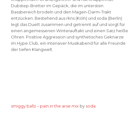
Dubstep-Bretter im Gepäck, die im untersten
Bassbereich brodeln und den Magen-Darm-Trakt
entzücken. Bestehend aus rkns (Köln) und soda (Berlin)
legt das Duett zusammen und getrennt auf und sorgt für
einen angemessenen Winterauftakt und einen Satz heiße
Ohren. Positive Aggression und synthetisches Geknarze
im Hype Club, ein intensiver Musikabend für alle Freunde
der tiefen Klangwelt.
smiggy ballz – pain in the arse mix
by
soda