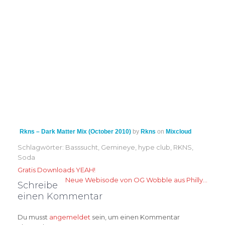
Rkns – Dark Matter Mix (October 2010)
by
Rkns
on
Mixcloud
Schlagwörter:
Basssucht
,
Gemineye
,
hype club
,
RKNS
,
Soda
Beitragsnavigation
Gratis Downloads YEAH!
Neue Webisode von OG Wobble aus Philly…
Schreibe
einen Kommentar
Du musst
angemeldet
sein, um einen Kommentar