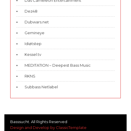
Das Cameleon Entertainment
Dez48
Dubwars.net
Gemineye
Idiøtstep
Kessel.tv
MEDITATION – Deepest Bass Music
RKNS
Subbass Netlabel
Basssucht. All Rights Reserved
Design and Develop by ClassicTemplate