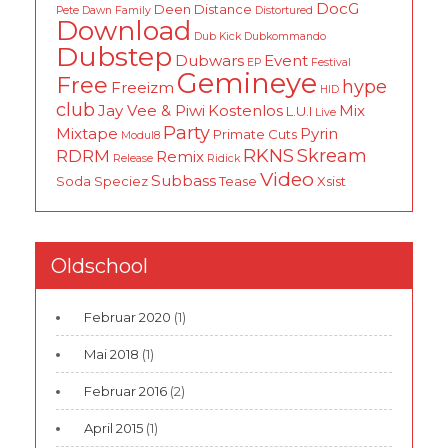
DocG
Deen
Distance
Pete
Dawn Family
Distortured
Download
Dub Kick
Dubkommando
Dubstep
Dubwars
Event
EP
Festival
Gemineye
Free
hype
Freeizm
HID
club
Jay Vee & Piwi
Kostenlos
Mix
L.U.I
Live
Party
Mixtape
Pyrin
Primate Cuts
Modul8
RKNS
Skream
RDRM
Remix
Release
Ridick
Video
Subbass
Soda
Speciez
Tease
Xsist
Oldschool
Februar 2020
(1)
Mai 2018
(1)
Februar 2016
(2)
April 2015
(1)