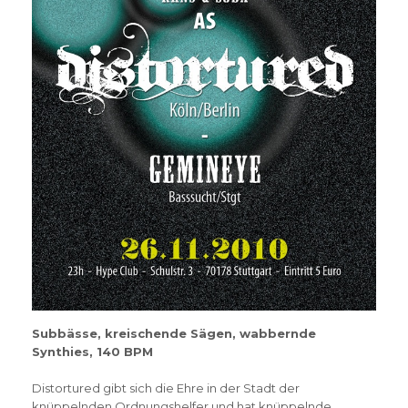
Subbässe, kreischende Sägen, wabbernde
Synthies, 140 BPM
Distortured gibt sich die Ehre in der Stadt der
knüppelnden Ordnungshelfer und hat knüppelnde