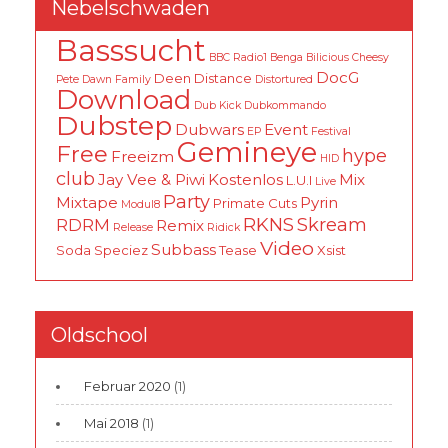
Nebelschwaden
Basssucht
BBC Radio1
Benga
Bilicious
Cheesy
DocG
Deen
Distance
Pete
Dawn Family
Distortured
Download
Dub Kick
Dubkommando
Dubstep
Dubwars
Event
EP
Festival
Gemineye
Free
hype
Freeizm
HID
club
Jay Vee & Piwi
Kostenlos
Mix
L.U.I
Live
Party
Mixtape
Pyrin
Primate Cuts
Modul8
RKNS
Skream
RDRM
Remix
Release
Ridick
Video
Subbass
Soda
Speciez
Tease
Xsist
Oldschool
Februar 2020
(1)
Mai 2018
(1)