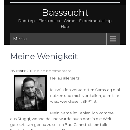
Basssucht
Dubstep – Elektronica – Grime – Experimental Hip
Hop
Menu
Meine Wenigkeit
26. März 2011
Keine Kommentare
Hellau allerseits!
Ich will den verkaterten Samstag mal
nutzen und mich vorstellen, damit ihr
wisst wer dieser „SRP“ ist.
Mein Name ist Fabian, ich komme
aus Stuggi, wohne da und wurde auch dort in die Welt
gesetzt. Um genau zu sein in Bad Cannstatt, ein tolles