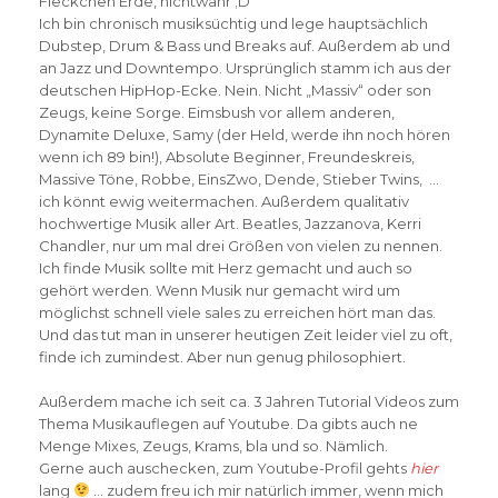
Fleckchen Erde, nichtwahr ;D
Ich bin chronisch musiksüchtig und lege hauptsächlich
Dubstep, Drum & Bass und Breaks auf. Außerdem ab und
an Jazz und Downtempo. Ursprünglich stamm ich aus der
deutschen HipHop-Ecke. Nein. Nicht „Massiv“ oder son
Zeugs, keine Sorge. Eimsbush vor allem anderen,
Dynamite Deluxe, Samy (der Held, werde ihn noch hören
wenn ich 89 bin!), Absolute Beginner, Freundeskreis,
Massive Töne, Robbe, EinsZwo, Dende, Stieber Twins, …
ich könnt ewig weitermachen. Außerdem qualitativ
hochwertige Musik aller Art. Beatles, Jazzanova, Kerri
Chandler, nur um mal drei Größen von vielen zu nennen.
Ich finde Musik sollte mit Herz gemacht und auch so
gehört werden. Wenn Musik nur gemacht wird um
möglichst schnell viele sales zu erreichen hört man das.
Und das tut man in unserer heutigen Zeit leider viel zu oft,
finde ich zumindest. Aber nun genug philosophiert.
Außerdem mache ich seit ca. 3 Jahren Tutorial Videos zum
Thema Musikauflegen auf Youtube. Da gibts auch ne
Menge Mixes, Zeugs, Krams, bla und so. Nämlich.
Gerne auch auschecken, zum Youtube-Profil gehts
hier
lang
… zudem freu ich mir natürlich immer, wenn mich