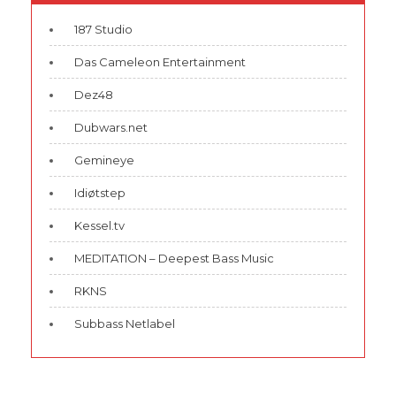
187 Studio
Das Cameleon Entertainment
Dez48
Dubwars.net
Gemineye
Idiøtstep
Kessel.tv
MEDITATION – Deepest Bass Music
RKNS
Subbass Netlabel