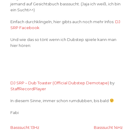
jemand auf Gesichtsbuch basssucht. (Jaja ich weiß, ich bin
ein Suchti^^)
Einfach durchklingeln, hier gibts auch noch mehr Infos:
DJ
SRP Facebook
Und wie das so tönt wenn ich Dubstep spiele kann man
hier hören:
DJ SRP – Dub Toaster (Official Dubstep Demotape)
by
StaffRecordPlayer
In diesem Sinne, immer schon rumdubben, bis bald
Fabi
Beitragsnavigation
Basssucht 13Hz
Basssucht 14Hz