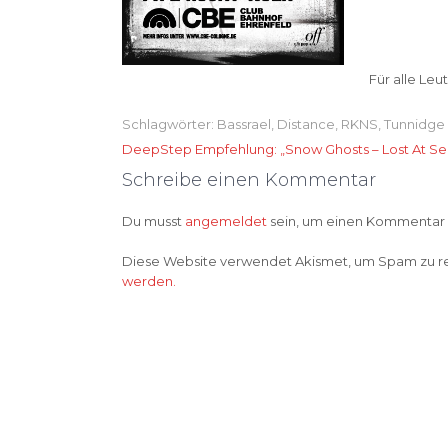
Für alle Leu
Schlagwörter:
Bassrael
,
Distance
,
RKNS
,
Tunnidge
Beitragsnavigation
DeepStep Empfehlung: „Snow Ghosts – Lost At Se
Schreibe einen Kommentar
Du musst
angemeldet
sein, um einen Kommentar
Diese Website verwendet Akismet, um Spam zu r
werden.