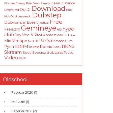
Deen
Distance
Bilicious
Cheesy Pete
Dawn Family
Download
DocG
Distortured
Dub
Dubstep
Kick
Dubkommando
Free
Dubwars
Event
EP
Festival
Gemineye
hype
Freeizm
HID
club
Jay Vee & Piwi
Kostenlos
L.U.I
Live
Party
Mix
Mixtape
Primate Cuts
Modul8
RKNS
RDRM
Pyrin
Remix
Release
Ridick
Skream
Subbass
Soda
Speciez
Tease
Video
Xsist
Oldschool
Februar 2020
(1)
Mai 2018
(1)
Februar 2016
(2)