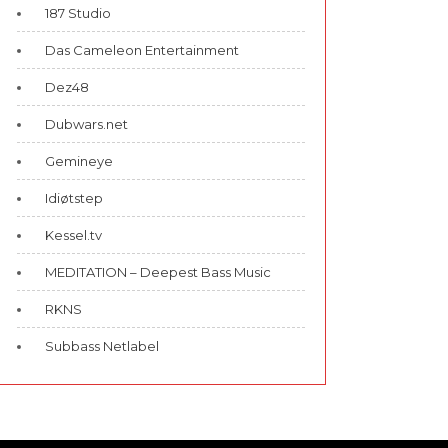
187 Studio
Das Cameleon Entertainment
Dez48
Dubwars.net
Gemineye
Idiøtstep
Kessel.tv
MEDITATION – Deepest Bass Music
RKNS
Subbass Netlabel