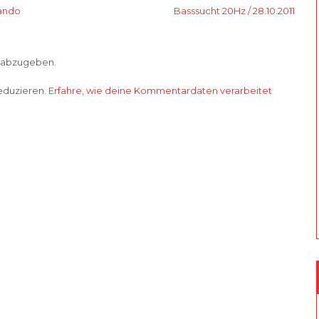
mando
Basssucht 20Hz / 28.10.2011
 abzugeben.
eduzieren.
Erfahre, wie deine Kommentardaten verarbeitet