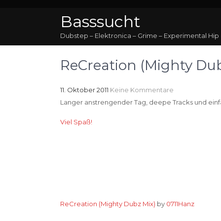
Basssucht
Dubstep – Elektronica – Grime – Experimental Hip
ReCreation (Mighty Dub
11. Oktober 2011
Keine Kommentare
Langer anstrengender Tag, deepe Tracks und ein
Viel Spaß!
ReCreation (Mighty Dubz Mix)
by
0711Hanz