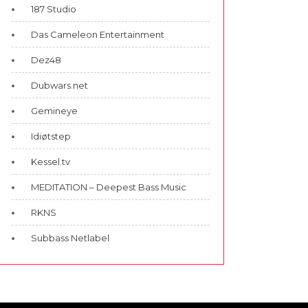
187 Studio
Das Cameleon Entertainment
Dez48
Dubwars.net
Gemineye
Idiøtstep
Kessel.tv
MEDITATION – Deepest Bass Music
RKNS
Subbass Netlabel