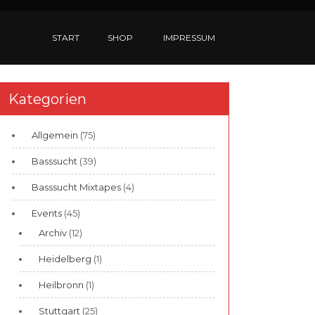
START
SHOP
IMPRESSUM
Kategorien
Allgemein
(75)
Basssucht
(39)
Basssucht Mixtapes
(4)
Events
(45)
Archiv
(12)
Heidelberg
(1)
Heilbronn
(1)
Stuttgart
(25)