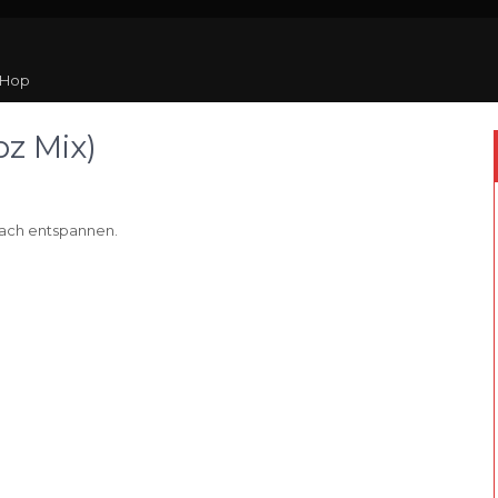
 Hop
z Mix)
fach entspannen.