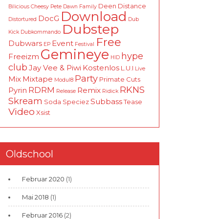
Deen
Distance
Bilicious
Cheesy Pete
Dawn Family
Download
DocG
Distortured
Dub
Dubstep
Kick
Dubkommando
Free
Dubwars
Event
EP
Festival
Gemineye
hype
Freeizm
HID
club
Jay Vee & Piwi
Kostenlos
L.U.I
Live
Party
Mix
Mixtape
Primate Cuts
Modul8
RKNS
RDRM
Pyrin
Remix
Release
Ridick
Skream
Subbass
Soda
Speciez
Tease
Video
Xsist
Oldschool
Februar 2020
(1)
Mai 2018
(1)
Februar 2016
(2)