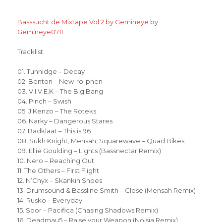
Basssucht.de Mixtape Vol.2 by Gemineye
by
Gemineye0711
Tracklist:
01. Tunnidge – Decay
02. Benton – New-ro-phen
03. V.I.V.E.K – The Big Bang
04. Pinch – Swish
05. J:Kenzo – The Roteks
06. Narky – Dangerous Stares
07. Badklaat – This is 96
08. Sukh Knight, Mensah, Squarewave – Quad Bikes
09. Ellie Goulding – Lights (Bassnectar Remix)
10. Nero – Reaching Out
11. The Others – First Flight
12. N’Chyx – Skankin Shoes
13. Drumsound & Bassline Smith – Close (Mensah Remix)
14. Rusko – Everyday
15. Spor – Pacifica (Chasing Shadows Remix)
16. Deadmau5 – Raise your Weapon (Noisia Remix)