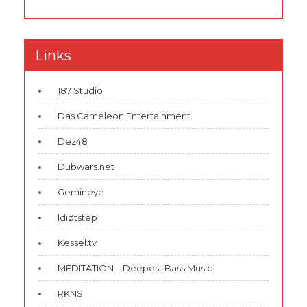
Links
187 Studio
Das Cameleon Entertainment
Dez48
Dubwars.net
Gemineye
Idiøtstep
Kessel.tv
MEDITATION – Deepest Bass Music
RKNS