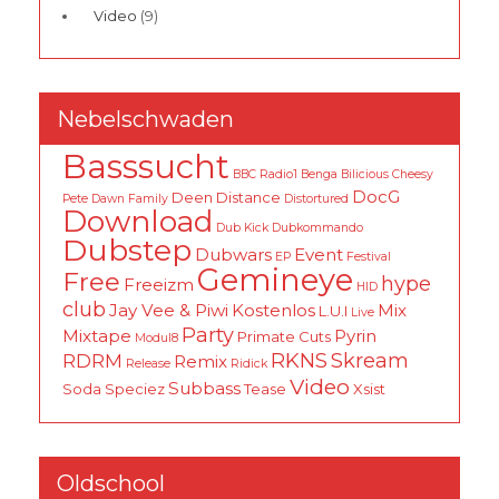
Video
(9)
Nebelschwaden
Basssucht
BBC Radio1
Benga
Bilicious
Cheesy
DocG
Deen
Distance
Pete
Dawn Family
Distortured
Download
Dub Kick
Dubkommando
Dubstep
Dubwars
Event
EP
Festival
Gemineye
Free
hype
Freeizm
HID
club
Jay Vee & Piwi
Kostenlos
Mix
L.U.I
Live
Party
Mixtape
Pyrin
Primate Cuts
Modul8
RKNS
Skream
RDRM
Remix
Release
Ridick
Video
Subbass
Soda
Speciez
Tease
Xsist
Oldschool