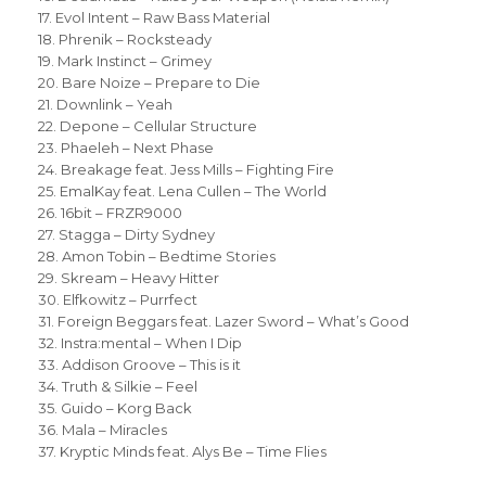
17. Evol Intent – Raw Bass Material
18. Phrenik – Rocksteady
19. Mark Instinct – Grimey
20. Bare Noize – Prepare to Die
21. Downlink – Yeah
22. Depone – Cellular Structure
23. Phaeleh – Next Phase
24. Breakage feat. Jess Mills – Fighting Fire
25. EmalKay feat. Lena Cullen – The World
26. 16bit – FRZR9000
27. Stagga – Dirty Sydney
28. Amon Tobin – Bedtime Stories
29. Skream – Heavy Hitter
30. Elfkowitz – Purrfect
31. Foreign Beggars feat. Lazer Sword – What’s Good
32. Instra:mental – When I Dip
33. Addison Groove – This is it
34. Truth & Silkie – Feel
35. Guido – Korg Back
36. Mala – Miracles
37. Kryptic Minds feat. Alys Be – Time Flies