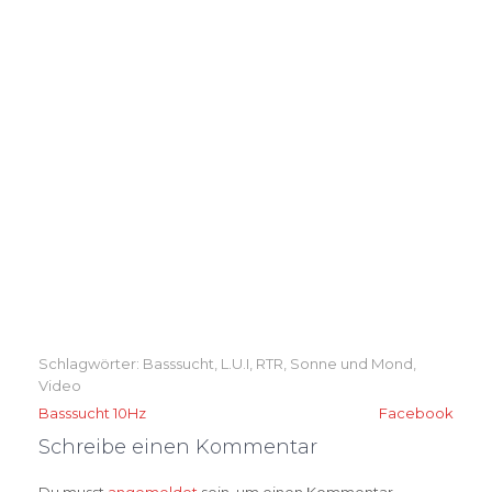
Schlagwörter:
Basssucht
,
L.U.I
,
RTR
,
Sonne und Mond
,
Video
Beitragsnavigation
Basssucht 10Hz
Facebook
Schreibe einen Kommentar