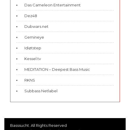
Das Cameleon Entertainment
Dez48
Dubwars.net
Gemineye
Idiøtstep
Kessel.tv
MEDITATION – Deepest Bass Music
RKNS
Subbass Netlabel
Basssucht. All Rights Reserved