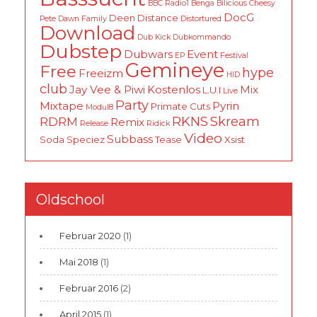
BBC Radio1
Benga
Bilicious
Cheesy
DocG
Deen
Distance
Pete
Dawn Family
Distortured
Download
Dub Kick
Dubkommando
Dubstep
Dubwars
Event
EP
Festival
Gemineye
Free
hype
Freeizm
HID
club
Jay Vee & Piwi
Kostenlos
Mix
L.U.I
Live
Party
Mixtape
Pyrin
Primate Cuts
Modul8
RKNS
Skream
RDRM
Remix
Release
Ridick
Video
Subbass
Soda
Speciez
Tease
Xsist
Oldschool
Februar 2020
(1)
Mai 2018
(1)
Februar 2016
(2)
April 2015
(1)