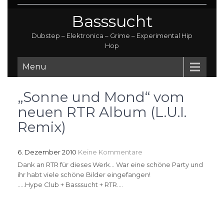
Basssucht
Dubstep – Elektronica – Grime – Experimental Hip
Hop
Menu
„Sonne und Mond“ vom
neuen RTR Album (L.U.I.
Remix)
6. Dezember 2010
Keine Kommentare
Dank an RTR für dieses Werk… War eine schöne Party und
ihr habt viele schöne Bilder eingefangen!
…..Hype Club + Basssucht + RTR….